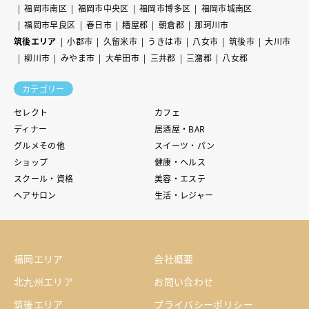
福岡市南区
福岡市中央区
福岡市博多区
福岡市城南区
福岡市早良区
春日市
糟屋郡
朝倉郡
那珂川市
筑後エリア
小郡市
久留米市
うきは市
八女市
筑後市
大川市
柳川市
みやま市
大牟田市
三井郡
三潴郡
八女郡
カテゴリー
セレクト
カフェ
ディナー
居酒屋・BAR
グルメその他
スイーツ・パン
ショップ
健康・ヘルス
スクール・資格
美容・エステ
ヘアサロン
生活・レジャー
福岡エリア
会社概要
北九州エリア
お問い合わせ
筑後エリア
プライバシーポリシー