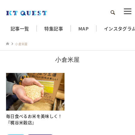
検索
記事一覧
特集記事
MAP
インスタグラ
小倉米屋
小倉米屋
毎日食べるお米を美味しく！
『梶谷米穀店』