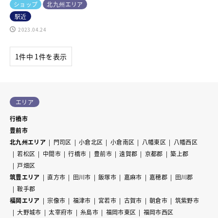
ショップ
北九州エリア
駅近
2023.04.24
1件中 1件を表示
エリア
行橋市
豊前市
北九州エリア
門司区
小倉北区
小倉南区
八幡東区
八幡西区
若松区
中間市
行橋市
豊前市
遠賀郡
京都郡
築上郡
戸畑区
筑豊エリア
直方市
田川市
飯塚市
嘉麻市
嘉穂郡
田川郡
鞍手郡
福岡エリア
宗像市
福津市
宮若市
古賀市
朝倉市
筑紫野市
大野城市
太宰府市
糸島市
福岡市東区
福岡市西区