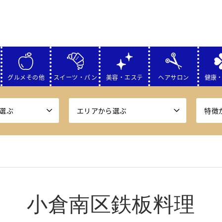
グルメその他
スイーツ・パン
美容・エステ
ヘアサロン
健康
選ぶ
エリアから選ぶ
特徴
小倉南区鉄板料理