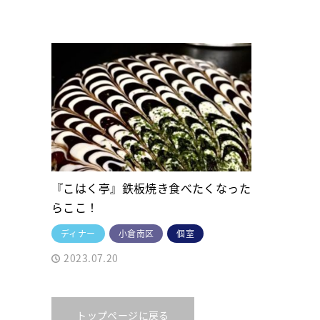
『こはく亭』鉄板焼き食べたくなった
らここ！
ディナー
小倉南区
個室
2023.07.20
トップページに戻る