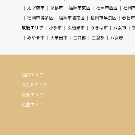
太宰府市
糸島市
福岡市東区
福岡市西区
福岡
福岡市博多区
福岡市城南区
福岡市早良区
春日
筑後エリア
小郡市
久留米市
うきは市
八女市
みやま市
大牟田市
三井郡
三潴郡
八女郡
福岡エリア
北九州エリア
筑後エリア
筑豊エリア