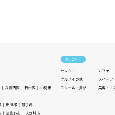
カテゴリー
セレクト
カフェ
グルメその他
スイーツ
区
八幡西区
若松区
中間市
スクール・資格
美容・エ
郡
田川郡
鞍手郡
市
筑紫野市
大野城市