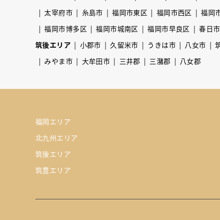
太宰府市
糸島市
福岡市東区
福岡市西区
福岡
福岡市博多区
福岡市城南区
福岡市早良区
春日
筑後エリア
小郡市
久留米市
うきは市
八女市
みやま市
大牟田市
三井郡
三潴郡
八女郡
福岡エリア
北九州エリア
筑後エリア
筑豊エリア