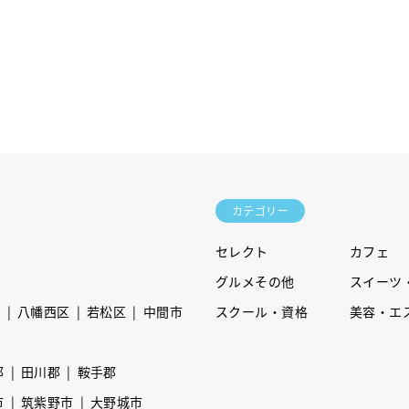
カテゴリー
セレクト
カフェ
グルメその他
スイーツ
区
八幡西区
若松区
中間市
スクール・資格
美容・エ
郡
田川郡
鞍手郡
市
筑紫野市
大野城市