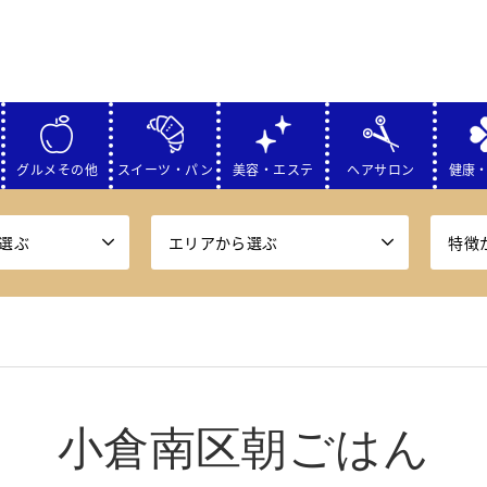
グルメその他
スイーツ・パン
美容・エステ
ヘアサロン
健康
選ぶ
エリアから選ぶ
特徴
小倉南区朝ごはん