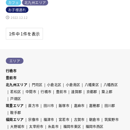
カフェ
北九州エリア
お子様連れ
2022.12.12
1件中 1件を表示
エリア
行橋市
豊前市
北九州エリア
門司区
小倉北区
小倉南区
八幡東区
八幡西区
若松区
中間市
行橋市
豊前市
遠賀郡
京都郡
築上郡
戸畑区
筑豊エリア
直方市
田川市
飯塚市
嘉麻市
嘉穂郡
田川郡
鞍手郡
福岡エリア
宗像市
福津市
宮若市
古賀市
朝倉市
筑紫野市
大野城市
太宰府市
糸島市
福岡市東区
福岡市西区