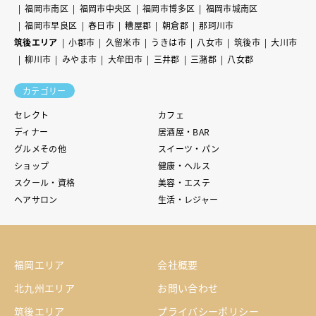
福岡市南区
福岡市中央区
福岡市博多区
福岡市城南区
福岡市早良区
春日市
糟屋郡
朝倉郡
那珂川市
筑後エリア
小郡市
久留米市
うきは市
八女市
筑後市
大川市
柳川市
みやま市
大牟田市
三井郡
三潴郡
八女郡
カテゴリー
セレクト
カフェ
ディナー
居酒屋・BAR
グルメその他
スイーツ・パン
ショップ
健康・ヘルス
スクール・資格
美容・エステ
ヘアサロン
生活・レジャー
福岡エリア
会社概要
北九州エリア
お問い合わせ
筑後エリア
プライバシーポリシー