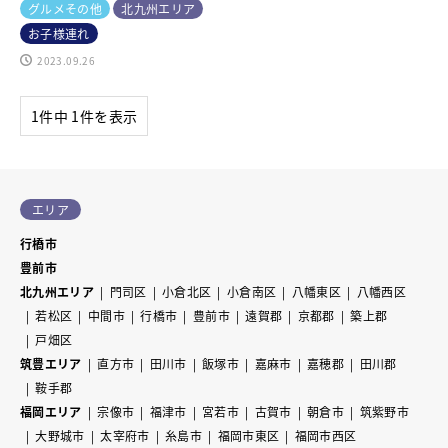
グルメその他
北九州エリア
お子様連れ
2023.09.26
1件中 1件を表示
エリア
行橋市
豊前市
北九州エリア
門司区
小倉北区
小倉南区
八幡東区
八幡西区
若松区
中間市
行橋市
豊前市
遠賀郡
京都郡
築上郡
戸畑区
筑豊エリア
直方市
田川市
飯塚市
嘉麻市
嘉穂郡
田川郡
鞍手郡
福岡エリア
宗像市
福津市
宮若市
古賀市
朝倉市
筑紫野市
大野城市
太宰府市
糸島市
福岡市東区
福岡市西区