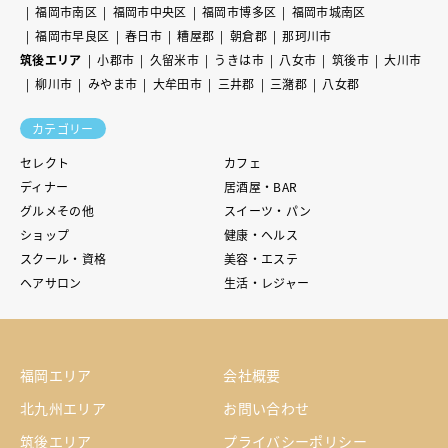
福岡市南区
福岡市中央区
福岡市博多区
福岡市城南区
福岡市早良区
春日市
糟屋郡
朝倉郡
那珂川市
筑後エリア
小郡市
久留米市
うきは市
八女市
筑後市
大川市
柳川市
みやま市
大牟田市
三井郡
三潴郡
八女郡
カテゴリー
セレクト
カフェ
ディナー
居酒屋・BAR
グルメその他
スイーツ・パン
ショップ
健康・ヘルス
スクール・資格
美容・エステ
ヘアサロン
生活・レジャー
福岡エリア
会社概要
北九州エリア
お問い合わせ
筑後エリア
プライバシーポリシー