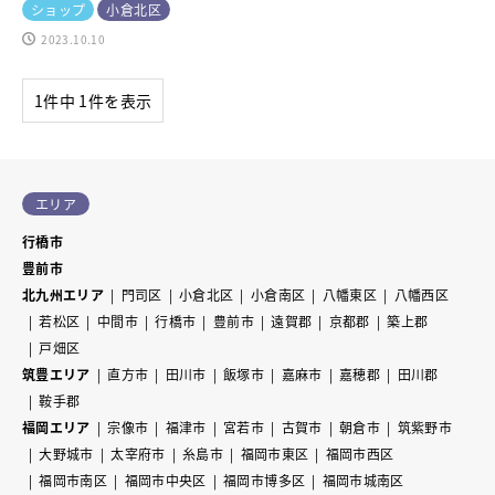
ショップ
小倉北区
2023.10.10
1件中 1件を表示
エリア
行橋市
豊前市
北九州エリア
門司区
小倉北区
小倉南区
八幡東区
八幡西区
若松区
中間市
行橋市
豊前市
遠賀郡
京都郡
築上郡
戸畑区
筑豊エリア
直方市
田川市
飯塚市
嘉麻市
嘉穂郡
田川郡
鞍手郡
福岡エリア
宗像市
福津市
宮若市
古賀市
朝倉市
筑紫野市
大野城市
太宰府市
糸島市
福岡市東区
福岡市西区
福岡市南区
福岡市中央区
福岡市博多区
福岡市城南区