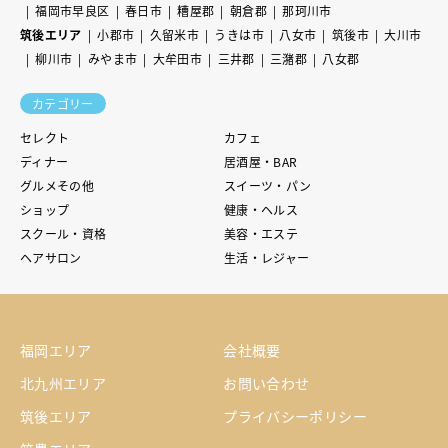
福岡市早良区
春日市
糟屋郡
朝倉郡
那珂川市
筑後エリア
小郡市
久留米市
うきは市
八女市
筑後市
大川市
柳川市
みやま市
大牟田市
三井郡
三潴郡
八女郡
カテゴリー
セレクト
カフェ
ディナー
居酒屋・BAR
グルメその他
スイーツ・パン
ショップ
健康・ヘルス
スクール・資格
美容・エステ
ヘアサロン
生活・レジャー
福岡エリア
会社概要
北九州エリア
お問い合わせ
筑後エリア
プライバシーポリシー