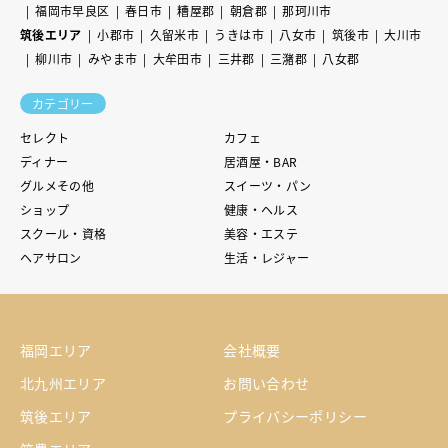
福岡市早良区
春日市
糟屋郡
朝倉郡
那珂川市
筑後エリア
小郡市
久留米市
うきは市
八女市
筑後市
大川市
柳川市
みやま市
大牟田市
三井郡
三潴郡
八女郡
カテゴリー
セレクト
カフェ
ディナー
居酒屋・BAR
グルメその他
スイーツ・パン
ショップ
健康・ヘルス
スクール・資格
美容・エステ
ヘアサロン
生活・レジャー
福岡エリア
会社概要
北九州エリア
お問い合わせ
筑後エリア
プライバシーポリシー