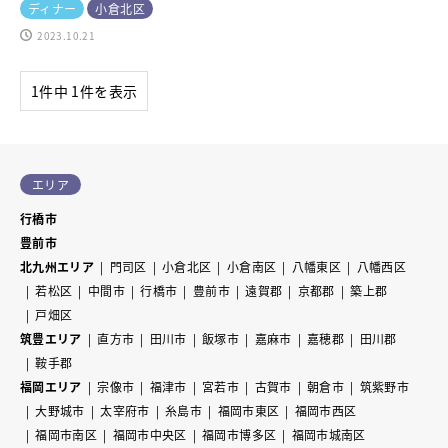
ディナー
小倉北区
2023.10.21
1件中 1件を表示
エリア
行橋市
豊前市
北九州エリア
門司区
小倉北区
小倉南区
八幡東区
八幡西区
若松区
中間市
行橋市
豊前市
遠賀郡
京都郡
築上郡
戸畑区
筑豊エリア
直方市
田川市
飯塚市
嘉麻市
嘉穂郡
田川郡
鞍手郡
福岡エリア
宗像市
福津市
宮若市
古賀市
朝倉市
筑紫野市
大野城市
太宰府市
糸島市
福岡市東区
福岡市西区
福岡市南区
福岡市中央区
福岡市博多区
福岡市城南区