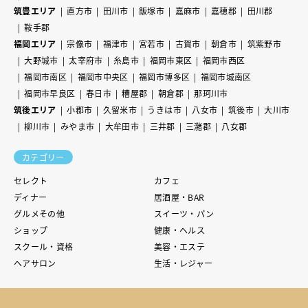
筑豊エリア
直方市
田川市
飯塚市
嘉麻市
嘉穂郡
田川郡
鞍手郡
福岡エリア
宗像市
福津市
宮若市
古賀市
朝倉市
筑紫野市
大野城市
太宰府市
糸島市
福岡市東区
福岡市西区
福岡市南区
福岡市中央区
福岡市博多区
福岡市城南区
福岡市早良区
春日市
糟屋郡
朝倉郡
那珂川市
筑後エリア
小郡市
久留米市
うきは市
八女市
筑後市
大川市
柳川市
みやま市
大牟田市
三井郡
三潴郡
八女郡
カテゴリー
セレクト
カフェ
ディナー
居酒屋・BAR
グルメその他
スイーツ・パン
ショップ
健康・ヘルス
スクール・資格
美容・エステ
ヘアサロン
生活・レジャー