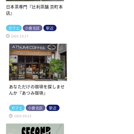
日本茶専門『辻利茶舗 京町本
店』
カフェ
小倉北区
駅近
2023.10.17
あなただけの珈琲を探しませ
んか『あつみ珈琲』
カフェ
小倉北区
駅近
2023.09.22