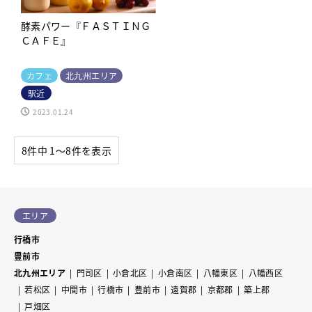
酵素パワー『ＦＡＳＴＩＮＧ
ＣＡＦＥ』
カフェ
北九州エリア
駅近
2023.01.24
8件中 1〜8件を表示
エリア
行橋市
豊前市
北九州エリア
門司区
小倉北区
小倉南区
八幡東区
八幡西区
若松区
中間市
行橋市
豊前市
遠賀郡
京都郡
築上郡
戸畑区