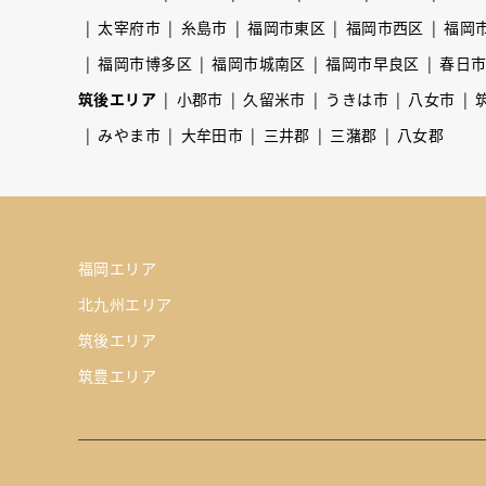
太宰府市
糸島市
福岡市東区
福岡市西区
福岡
福岡市博多区
福岡市城南区
福岡市早良区
春日
筑後エリア
小郡市
久留米市
うきは市
八女市
みやま市
大牟田市
三井郡
三潴郡
八女郡
福岡エリア
北九州エリア
筑後エリア
筑豊エリア