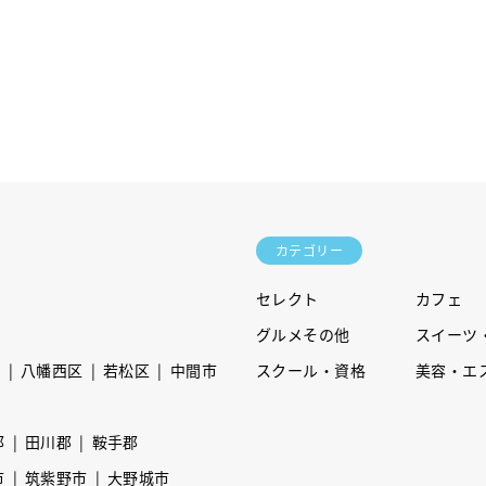
カテゴリー
セレクト
カフェ
グルメその他
スイーツ
区
八幡西区
若松区
中間市
スクール・資格
美容・エ
郡
田川郡
鞍手郡
市
筑紫野市
大野城市