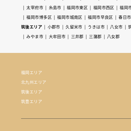
太宰府市
糸島市
福岡市東区
福岡市西区
福岡
福岡市博多区
福岡市城南区
福岡市早良区
春日
筑後エリア
小郡市
久留米市
うきは市
八女市
みやま市
大牟田市
三井郡
三潴郡
八女郡
福岡エリア
北九州エリア
筑後エリア
筑豊エリア