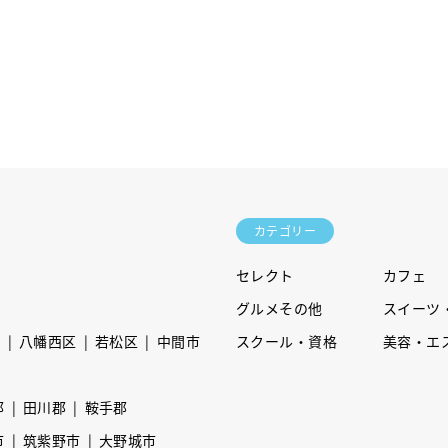
カテゴリー
セレクト
カフェ
グルメその他
スイーツ
区
八幡西区
若松区
中間市
スクール・資格
美容・エ
郡
田川郡
鞍手郡
市
筑紫野市
大野城市