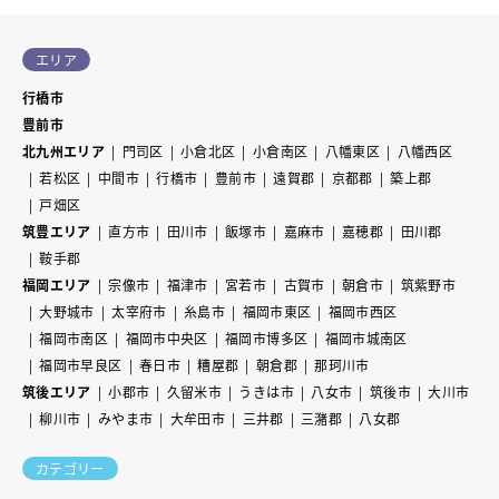
エリア
行橋市
豊前市
北九州エリア
門司区
小倉北区
小倉南区
八幡東区
八幡西区
若松区
中間市
行橋市
豊前市
遠賀郡
京都郡
築上郡
戸畑区
筑豊エリア
直方市
田川市
飯塚市
嘉麻市
嘉穂郡
田川郡
鞍手郡
福岡エリア
宗像市
福津市
宮若市
古賀市
朝倉市
筑紫野市
大野城市
太宰府市
糸島市
福岡市東区
福岡市西区
福岡市南区
福岡市中央区
福岡市博多区
福岡市城南区
福岡市早良区
春日市
糟屋郡
朝倉郡
那珂川市
筑後エリア
小郡市
久留米市
うきは市
八女市
筑後市
大川市
柳川市
みやま市
大牟田市
三井郡
三潴郡
八女郡
カテゴリー