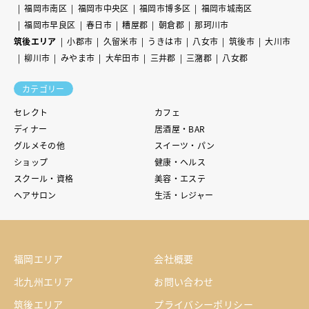
福岡市南区
福岡市中央区
福岡市博多区
福岡市城南区
福岡市早良区
春日市
糟屋郡
朝倉郡
那珂川市
筑後エリア
小郡市
久留米市
うきは市
八女市
筑後市
大川市
柳川市
みやま市
大牟田市
三井郡
三潴郡
八女郡
カテゴリー
セレクト
カフェ
ディナー
居酒屋・BAR
グルメその他
スイーツ・パン
ショップ
健康・ヘルス
スクール・資格
美容・エステ
ヘアサロン
生活・レジャー
福岡エリア
会社概要
北九州エリア
お問い合わせ
筑後エリア
プライバシーポリシー