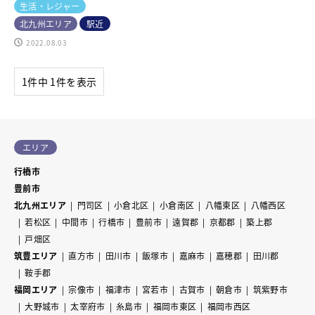
生活・レジャー
北九州エリア
駅近
2022.08.03
1件中 1件を表示
エリア
行橋市
豊前市
北九州エリア
門司区
小倉北区
小倉南区
八幡東区
八幡西区
若松区
中間市
行橋市
豊前市
遠賀郡
京都郡
築上郡
戸畑区
筑豊エリア
直方市
田川市
飯塚市
嘉麻市
嘉穂郡
田川郡
鞍手郡
福岡エリア
宗像市
福津市
宮若市
古賀市
朝倉市
筑紫野市
大野城市
太宰府市
糸島市
福岡市東区
福岡市西区