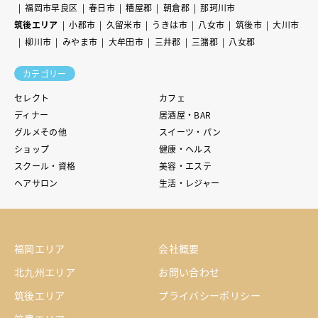
福岡市早良区
春日市
糟屋郡
朝倉郡
那珂川市
筑後エリア
小郡市
久留米市
うきは市
八女市
筑後市
大川市
柳川市
みやま市
大牟田市
三井郡
三潴郡
八女郡
カテゴリー
セレクト
カフェ
ディナー
居酒屋・BAR
グルメその他
スイーツ・パン
ショップ
健康・ヘルス
スクール・資格
美容・エステ
ヘアサロン
生活・レジャー
福岡エリア
会社概要
北九州エリア
お問い合わせ
筑後エリア
プライバシーポリシー