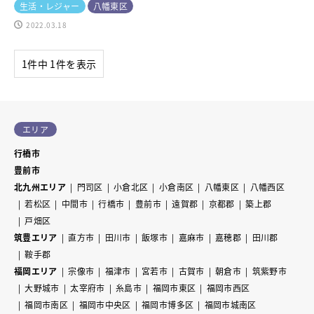
生活・レジャー
八幡東区
2022.03.18
1件中 1件を表示
エリア
行橋市
豊前市
北九州エリア
門司区
小倉北区
小倉南区
八幡東区
八幡西区
若松区
中間市
行橋市
豊前市
遠賀郡
京都郡
築上郡
戸畑区
筑豊エリア
直方市
田川市
飯塚市
嘉麻市
嘉穂郡
田川郡
鞍手郡
福岡エリア
宗像市
福津市
宮若市
古賀市
朝倉市
筑紫野市
大野城市
太宰府市
糸島市
福岡市東区
福岡市西区
福岡市南区
福岡市中央区
福岡市博多区
福岡市城南区