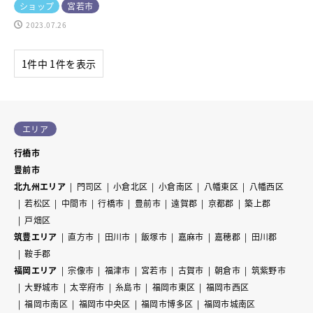
ショップ
宮若市
2023.07.26
1件中 1件を表示
エリア
行橋市
豊前市
北九州エリア
門司区
小倉北区
小倉南区
八幡東区
八幡西区
若松区
中間市
行橋市
豊前市
遠賀郡
京都郡
築上郡
戸畑区
筑豊エリア
直方市
田川市
飯塚市
嘉麻市
嘉穂郡
田川郡
鞍手郡
福岡エリア
宗像市
福津市
宮若市
古賀市
朝倉市
筑紫野市
大野城市
太宰府市
糸島市
福岡市東区
福岡市西区
福岡市南区
福岡市中央区
福岡市博多区
福岡市城南区