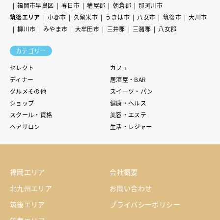
福岡市早良区
春日市
糟屋郡
朝倉郡
那珂川市
筑後エリア
小郡市
久留米市
うきは市
八女市
筑後市
大川市
柳川市
みやま市
大牟田市
三井郡
三潴郡
八女郡
カテゴリー
セレクト
カフェ
ディナー
居酒屋・BAR
グルメその他
スイーツ・パン
ショップ
健康・ヘルス
スクール・資格
美容・エステ
ヘアサロン
生活・レジャー
福岡エリア
会社概要
北九州エリア
お問い合わせ
筑後エリア
プライバシーポリシー