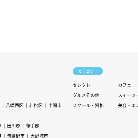
カテゴリー
セレクト
カフェ
グルメその他
スイーツ
区
八幡西区
若松区
中間市
スクール・資格
美容・エ
郡
田川郡
鞍手郡
市
筑紫野市
大野城市