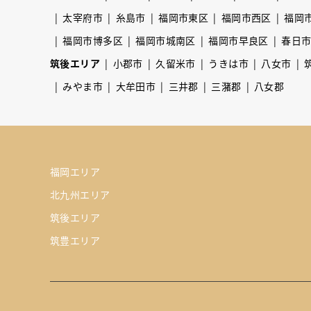
太宰府市
糸島市
福岡市東区
福岡市西区
福岡
福岡市博多区
福岡市城南区
福岡市早良区
春日
筑後エリア
小郡市
久留米市
うきは市
八女市
みやま市
大牟田市
三井郡
三潴郡
八女郡
福岡エリア
北九州エリア
筑後エリア
筑豊エリア