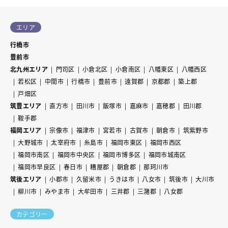
エリア
行橋市
豊前市
北九州エリア
門司区
小倉北区
小倉南区
八幡東区
八幡西区
若松区
中間市
行橋市
豊前市
遠賀郡
京都郡
築上郡
戸畑区
筑豊エリア
直方市
田川市
飯塚市
嘉麻市
嘉穂郡
田川郡
鞍手郡
福岡エリア
宗像市
福津市
宮若市
古賀市
朝倉市
筑紫野市
大野城市
太宰府市
糸島市
福岡市東区
福岡市西区
福岡市南区
福岡市中央区
福岡市博多区
福岡市城南区
福岡市早良区
春日市
糟屋郡
朝倉郡
那珂川市
筑後エリア
小郡市
久留米市
うきは市
八女市
筑後市
大川市
柳川市
みやま市
大牟田市
三井郡
三潴郡
八女郡
カテゴリー