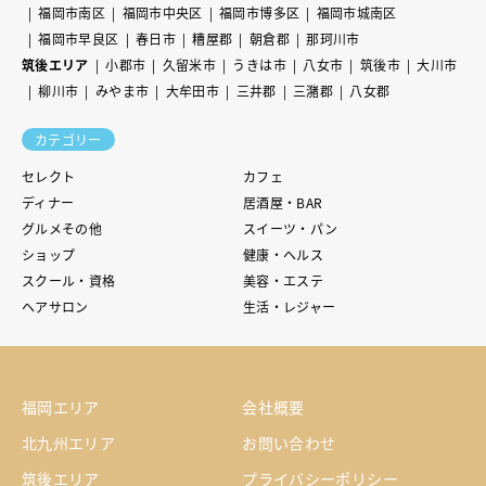
福岡市南区
福岡市中央区
福岡市博多区
福岡市城南区
福岡市早良区
春日市
糟屋郡
朝倉郡
那珂川市
筑後エリア
小郡市
久留米市
うきは市
八女市
筑後市
大川市
柳川市
みやま市
大牟田市
三井郡
三潴郡
八女郡
カテゴリー
セレクト
カフェ
ディナー
居酒屋・BAR
グルメその他
スイーツ・パン
ショップ
健康・ヘルス
スクール・資格
美容・エステ
ヘアサロン
生活・レジャー
福岡エリア
会社概要
北九州エリア
お問い合わせ
筑後エリア
プライバシーポリシー