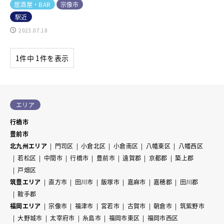
居酒屋・BAR
宗像市
駅近
2023.07.18
1件中 1件を表示
エリア
行橋市
豊前市
北九州エリア
門司区
小倉北区
小倉南区
八幡東区
八幡西区
若松区
中間市
行橋市
豊前市
遠賀郡
京都郡
築上郡
戸畑区
筑豊エリア
直方市
田川市
飯塚市
嘉麻市
嘉穂郡
田川郡
鞍手郡
福岡エリア
宗像市
福津市
宮若市
古賀市
朝倉市
筑紫野市
大野城市
太宰府市
糸島市
福岡市東区
福岡市西区