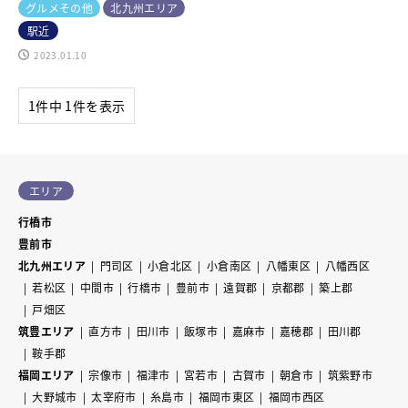
グルメその他
北九州エリア
駅近
2023.01.10
1件中 1件を表示
エリア
行橋市
豊前市
北九州エリア
門司区
小倉北区
小倉南区
八幡東区
八幡西区
若松区
中間市
行橋市
豊前市
遠賀郡
京都郡
築上郡
戸畑区
筑豊エリア
直方市
田川市
飯塚市
嘉麻市
嘉穂郡
田川郡
鞍手郡
福岡エリア
宗像市
福津市
宮若市
古賀市
朝倉市
筑紫野市
大野城市
太宰府市
糸島市
福岡市東区
福岡市西区