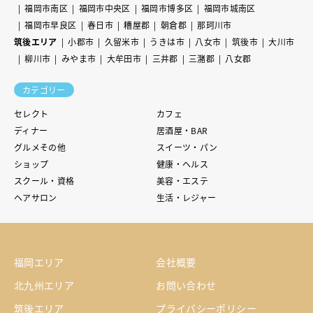
福岡市南区
福岡市中央区
福岡市博多区
福岡市城南区
福岡市早良区
春日市
糟屋郡
朝倉郡
那珂川市
筑後エリア
小郡市
久留米市
うきは市
八女市
筑後市
大川市
柳川市
みやま市
大牟田市
三井郡
三潴郡
八女郡
カテゴリー
セレクト
カフェ
ディナー
居酒屋・BAR
グルメその他
スイーツ・パン
ショップ
健康・ヘルス
スクール・資格
美容・エステ
ヘアサロン
生活・レジャー
福岡エリア
会社概要
北九州エリア
お問い合わせ
筑後エリア
プライバシーポリシー