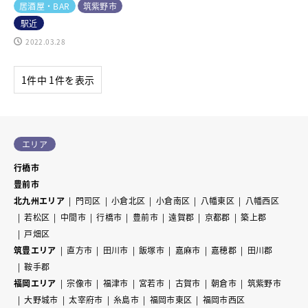
居酒屋・BAR
筑紫野市
駅近
2022.03.28
1件中 1件を表示
エリア
行橋市
豊前市
北九州エリア
門司区
小倉北区
小倉南区
八幡東区
八幡西区
若松区
中間市
行橋市
豊前市
遠賀郡
京都郡
築上郡
戸畑区
筑豊エリア
直方市
田川市
飯塚市
嘉麻市
嘉穂郡
田川郡
鞍手郡
福岡エリア
宗像市
福津市
宮若市
古賀市
朝倉市
筑紫野市
大野城市
太宰府市
糸島市
福岡市東区
福岡市西区