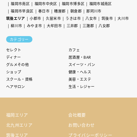
福岡市南区
福岡市中央区
福岡市博多区
福岡市城南区
福岡市早良区
春日市
糟屋郡
朝倉郡
那珂川市
筑後エリア
小郡市
久留米市
うきは市
八女市
筑後市
大川市
柳川市
みやま市
大牟田市
三井郡
三潴郡
八女郡
カテゴリー
セレクト
カフェ
ディナー
居酒屋・BAR
グルメその他
スイーツ・パン
ショップ
健康・ヘルス
スクール・資格
美容・エステ
ヘアサロン
生活・レジャー
福岡エリア
会社概要
北九州エリア
お問い合わせ
筑後エリア
プライバシーポリシー