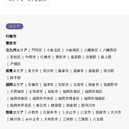
エリア
行橋市
豊前市
北九州エリア
門司区
小倉北区
小倉南区
八幡東区
八幡西区
若松区
中間市
行橋市
豊前市
遠賀郡
京都郡
築上郡
戸畑区
筑豊エリア
直方市
田川市
飯塚市
嘉麻市
嘉穂郡
田川郡
鞍手郡
福岡エリア
宗像市
福津市
宮若市
古賀市
朝倉市
筑紫野市
大野城市
太宰府市
糸島市
福岡市東区
福岡市西区
福岡市南区
福岡市中央区
福岡市博多区
福岡市城南区
福岡市早良区
春日市
糟屋郡
朝倉郡
那珂川市
筑後エリア
小郡市
久留米市
うきは市
八女市
筑後市
大川市
柳川市
みやま市
大牟田市
三井郡
三潴郡
八女郡