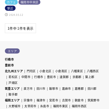
カフェ
福岡市中央区
駅近
2024.03.12
1件中 1件を表示
エリア
行橋市
豊前市
北九州エリア
門司区
小倉北区
小倉南区
八幡東区
八幡西区
若松区
中間市
行橋市
豊前市
遠賀郡
京都郡
築上郡
戸畑区
筑豊エリア
直方市
田川市
飯塚市
嘉麻市
嘉穂郡
田川郡
鞍手郡
福岡エリア
宗像市
福津市
宮若市
古賀市
朝倉市
筑紫野市
大野城市
太宰府市
糸島市
福岡市東区
福岡市西区