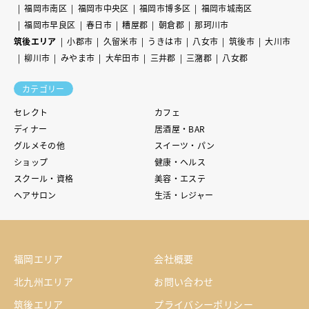
福岡市南区
福岡市中央区
福岡市博多区
福岡市城南区
福岡市早良区
春日市
糟屋郡
朝倉郡
那珂川市
筑後エリア
小郡市
久留米市
うきは市
八女市
筑後市
大川市
柳川市
みやま市
大牟田市
三井郡
三潴郡
八女郡
カテゴリー
セレクト
カフェ
ディナー
居酒屋・BAR
グルメその他
スイーツ・パン
ショップ
健康・ヘルス
スクール・資格
美容・エステ
ヘアサロン
生活・レジャー
福岡エリア
会社概要
北九州エリア
お問い合わせ
筑後エリア
プライバシーポリシー