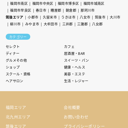
福岡市南区
福岡市中央区
福岡市博多区
福岡市城南区
福岡市早良区
春日市
糟屋郡
朝倉郡
那珂川市
筑後エリア
小郡市
久留米市
うきは市
八女市
筑後市
大川市
柳川市
みやま市
大牟田市
三井郡
三潴郡
八女郡
カテゴリー
セレクト
カフェ
ディナー
居酒屋・BAR
グルメその他
スイーツ・パン
ショップ
健康・ヘルス
スクール・資格
美容・エステ
ヘアサロン
生活・レジャー
福岡エリア
会社概要
北九州エリア
お問い合わせ
筑後エリア
プライバシーポリシー