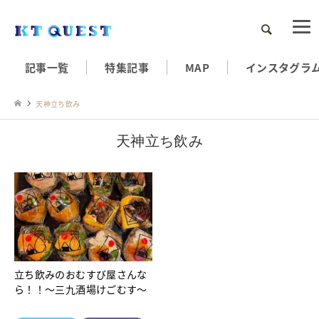
検索
記事一覧
特集記事
MAP
インスタグラ
天神立ち飲み
天神立ち飲み
立ち飲みのおむすび屋さんな
ら！！～三九酒場けごむす～