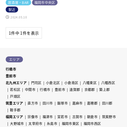
居酒屋・BAR
福岡市中央区
駅近
2024.05.10
1件中 1件を表示
エリア
行橋市
豊前市
北九州エリア
門司区
小倉北区
小倉南区
八幡東区
八幡西区
若松区
中間市
行橋市
豊前市
遠賀郡
京都郡
築上郡
戸畑区
筑豊エリア
直方市
田川市
飯塚市
嘉麻市
嘉穂郡
田川郡
鞍手郡
福岡エリア
宗像市
福津市
宮若市
古賀市
朝倉市
筑紫野市
大野城市
太宰府市
糸島市
福岡市東区
福岡市西区