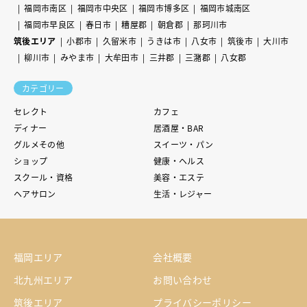
福岡市南区
福岡市中央区
福岡市博多区
福岡市城南区
福岡市早良区
春日市
糟屋郡
朝倉郡
那珂川市
筑後エリア
小郡市
久留米市
うきは市
八女市
筑後市
大川市
柳川市
みやま市
大牟田市
三井郡
三潴郡
八女郡
カテゴリー
セレクト
カフェ
ディナー
居酒屋・BAR
グルメその他
スイーツ・パン
ショップ
健康・ヘルス
スクール・資格
美容・エステ
ヘアサロン
生活・レジャー
福岡エリア
会社概要
北九州エリア
お問い合わせ
筑後エリア
プライバシーポリシー