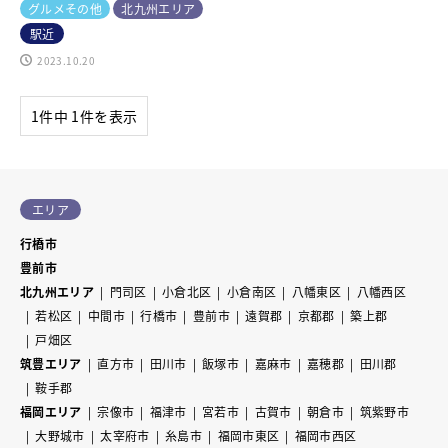
グルメその他
北九州エリア
駅近
2023.10.20
1件中 1件を表示
エリア
行橋市
豊前市
北九州エリア
門司区
小倉北区
小倉南区
八幡東区
八幡西区
若松区
中間市
行橋市
豊前市
遠賀郡
京都郡
築上郡
戸畑区
筑豊エリア
直方市
田川市
飯塚市
嘉麻市
嘉穂郡
田川郡
鞍手郡
福岡エリア
宗像市
福津市
宮若市
古賀市
朝倉市
筑紫野市
大野城市
太宰府市
糸島市
福岡市東区
福岡市西区