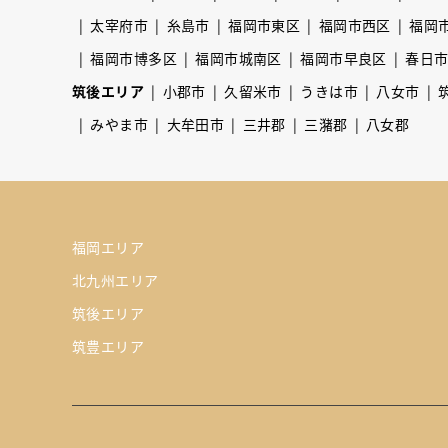
太宰府市
糸島市
福岡市東区
福岡市西区
福岡
福岡市博多区
福岡市城南区
福岡市早良区
春日
筑後エリア
小郡市
久留米市
うきは市
八女市
みやま市
大牟田市
三井郡
三潴郡
八女郡
福岡エリア
北九州エリア
筑後エリア
筑豊エリア