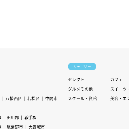
カテゴリー
セレクト
カフェ
グルメその他
スイーツ
区
八幡西区
若松区
中間市
スクール・資格
美容・エ
郡
田川郡
鞍手郡
市
筑紫野市
大野城市