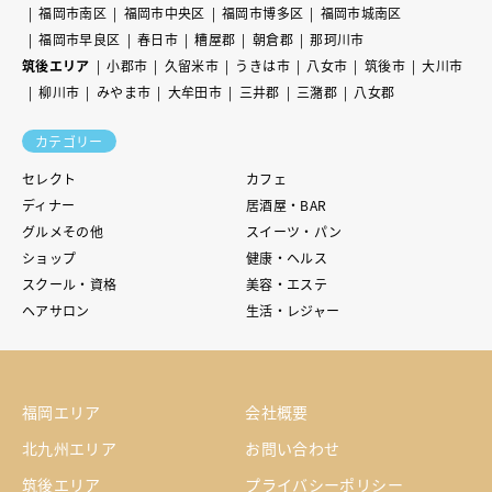
福岡市南区
福岡市中央区
福岡市博多区
福岡市城南区
福岡市早良区
春日市
糟屋郡
朝倉郡
那珂川市
筑後エリア
小郡市
久留米市
うきは市
八女市
筑後市
大川市
柳川市
みやま市
大牟田市
三井郡
三潴郡
八女郡
カテゴリー
セレクト
カフェ
ディナー
居酒屋・BAR
グルメその他
スイーツ・パン
ショップ
健康・ヘルス
スクール・資格
美容・エステ
ヘアサロン
生活・レジャー
福岡エリア
会社概要
北九州エリア
お問い合わせ
筑後エリア
プライバシーポリシー