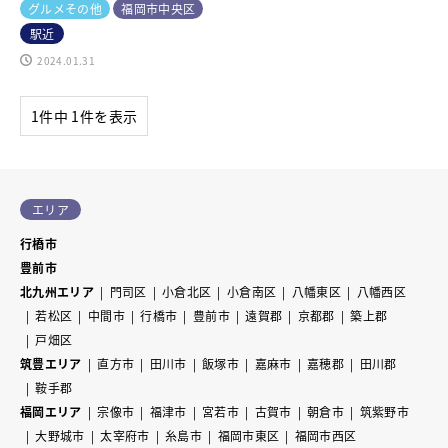
グルメその他
福岡市中央区
駅近
2024.01.31
1件中 1件を表示
エリア
行橋市
豊前市
北九州エリア
門司区
小倉北区
小倉南区
八幡東区
八幡西区
若松区
中間市
行橋市
豊前市
遠賀郡
京都郡
築上郡
戸畑区
筑豊エリア
直方市
田川市
飯塚市
嘉麻市
嘉穂郡
田川郡
鞍手郡
福岡エリア
宗像市
福津市
宮若市
古賀市
朝倉市
筑紫野市
大野城市
太宰府市
糸島市
福岡市東区
福岡市西区