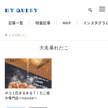
検索
記事一覧
特集記事
MAP
インスタグラ
大名暴れだこ
大名暴れだこ
タコ１匹まるまる？！たこ焼
き専門店～nancle～