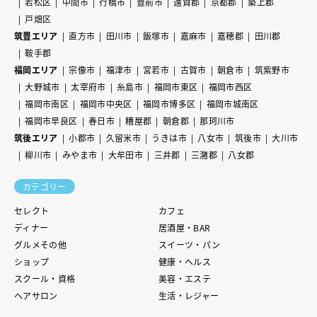
若松区
中間市
行橋市
豊前市
遠賀郡
京都郡
築上郡
戸畑区
筑豊エリア
直方市
田川市
飯塚市
嘉麻市
嘉穂郡
田川郡
鞍手郡
福岡エリア
宗像市
福津市
宮若市
古賀市
朝倉市
筑紫野市
大野城市
太宰府市
糸島市
福岡市東区
福岡市西区
福岡市南区
福岡市中央区
福岡市博多区
福岡市城南区
福岡市早良区
春日市
糟屋郡
朝倉郡
那珂川市
筑後エリア
小郡市
久留米市
うきは市
八女市
筑後市
大川市
柳川市
みやま市
大牟田市
三井郡
三潴郡
八女郡
カテゴリー
セレクト
カフェ
ディナー
居酒屋・BAR
グルメその他
スイーツ・パン
ショップ
健康・ヘルス
スクール・資格
美容・エステ
ヘアサロン
生活・レジャー