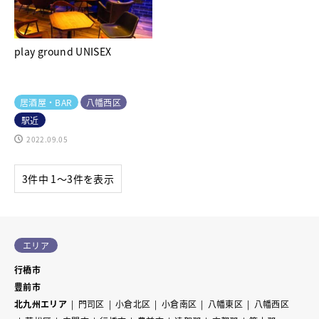
play ground UNISEX
居酒屋・BAR
八幡西区
駅近
2022.09.05
3件中 1〜3件を表示
エリア
行橋市
豊前市
北九州エリア
門司区
小倉北区
小倉南区
八幡東区
八幡西区