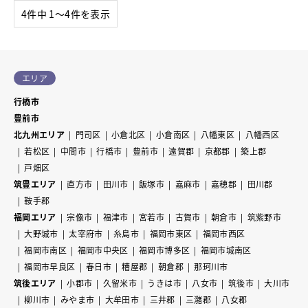
4件中 1〜4件を表示
エリア
行橋市
豊前市
北九州エリア
門司区
小倉北区
小倉南区
八幡東区
八幡西区
若松区
中間市
行橋市
豊前市
遠賀郡
京都郡
築上郡
戸畑区
筑豊エリア
直方市
田川市
飯塚市
嘉麻市
嘉穂郡
田川郡
鞍手郡
福岡エリア
宗像市
福津市
宮若市
古賀市
朝倉市
筑紫野市
大野城市
太宰府市
糸島市
福岡市東区
福岡市西区
福岡市南区
福岡市中央区
福岡市博多区
福岡市城南区
福岡市早良区
春日市
糟屋郡
朝倉郡
那珂川市
筑後エリア
小郡市
久留米市
うきは市
八女市
筑後市
大川市
柳川市
みやま市
大牟田市
三井郡
三潴郡
八女郡