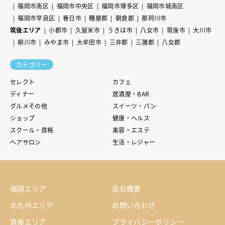
福岡市南区
福岡市中央区
福岡市博多区
福岡市城南区
福岡市早良区
春日市
糟屋郡
朝倉郡
那珂川市
筑後エリア
小郡市
久留米市
うきは市
八女市
筑後市
大川市
柳川市
みやま市
大牟田市
三井郡
三潴郡
八女郡
カテゴリー
セレクト
カフェ
ディナー
居酒屋・BAR
グルメその他
スイーツ・パン
ショップ
健康・ヘルス
スクール・資格
美容・エステ
ヘアサロン
生活・レジャー
福岡エリア
会社概要
北九州エリア
お問い合わせ
筑後エリア
プライバシーポリシー