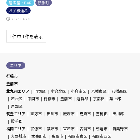
居酒屋・BAR
鞍手町
お子様連れ
2023.04.28
1件中 1件を表示
エリア
行橋市
豊前市
北九州エリア
門司区
小倉北区
小倉南区
八幡東区
八幡西区
若松区
中間市
行橋市
豊前市
遠賀郡
京都郡
築上郡
戸畑区
筑豊エリア
直方市
田川市
飯塚市
嘉麻市
嘉穂郡
田川郡
鞍手郡
福岡エリア
宗像市
福津市
宮若市
古賀市
朝倉市
筑紫野市
大野城市
太宰府市
糸島市
福岡市東区
福岡市西区