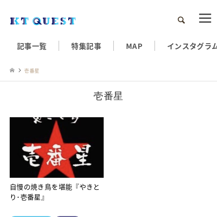
検索
記事一覧
特集記事
MAP
インスタグラ
壱番星
壱番星
自慢の焼き鳥を堪能『やきと
り･壱番星』