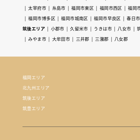
太宰府市
糸島市
福岡市東区
福岡市西区
福岡
福岡市博多区
福岡市城南区
福岡市早良区
春日
筑後エリア
小郡市
久留米市
うきは市
八女市
みやま市
大牟田市
三井郡
三潴郡
八女郡
福岡エリア
北九州エリア
筑後エリア
筑豊エリア