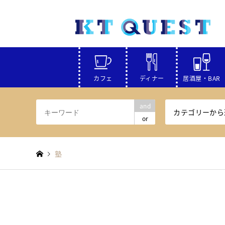
カフェ
ディナー
居酒屋・BAR
and
カテゴリーから
or
塾