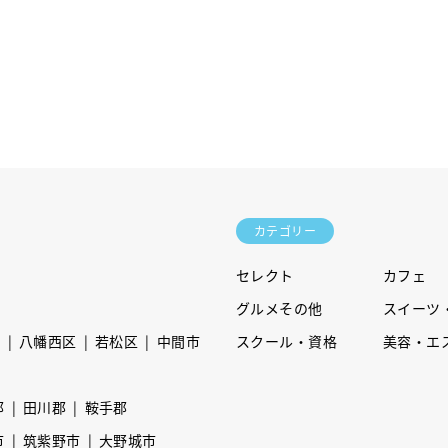
カテゴリー
セレクト
カフェ
グルメその他
スイーツ
区
八幡西区
若松区
中間市
スクール・資格
美容・エ
郡
田川郡
鞍手郡
市
筑紫野市
大野城市