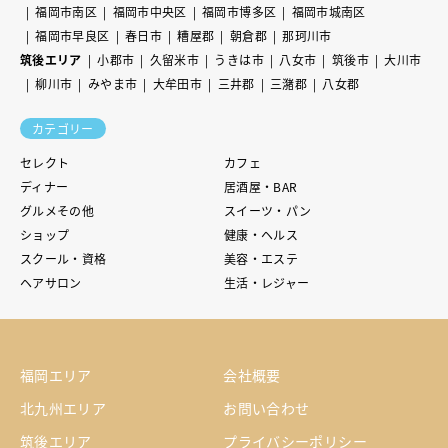
福岡市南区
福岡市中央区
福岡市博多区
福岡市城南区
福岡市早良区
春日市
糟屋郡
朝倉郡
那珂川市
筑後エリア
小郡市
久留米市
うきは市
八女市
筑後市
大川市
柳川市
みやま市
大牟田市
三井郡
三潴郡
八女郡
カテゴリー
セレクト
カフェ
ディナー
居酒屋・BAR
グルメその他
スイーツ・パン
ショップ
健康・ヘルス
スクール・資格
美容・エステ
ヘアサロン
生活・レジャー
福岡エリア
会社概要
北九州エリア
お問い合わせ
筑後エリア
プライバシーポリシー