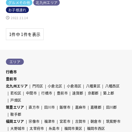
グルメその他
北九州エリア
お子様連れ
2022.11.14
1件中 1件を表示
エリア
行橋市
豊前市
北九州エリア
門司区
小倉北区
小倉南区
八幡東区
八幡西区
若松区
中間市
行橋市
豊前市
遠賀郡
京都郡
築上郡
戸畑区
筑豊エリア
直方市
田川市
飯塚市
嘉麻市
嘉穂郡
田川郡
鞍手郡
福岡エリア
宗像市
福津市
宮若市
古賀市
朝倉市
筑紫野市
大野城市
太宰府市
糸島市
福岡市東区
福岡市西区