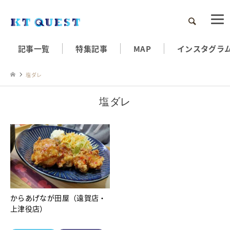
検索
記事一覧
特集記事
MAP
インスタグラ
塩ダレ
塩ダレ
からあげなが田屋（遠賀店・
上津役店）