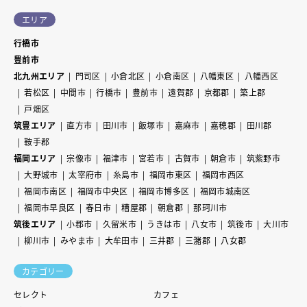
エリア
行橋市
豊前市
北九州エリア
門司区
小倉北区
小倉南区
八幡東区
八幡西区
若松区
中間市
行橋市
豊前市
遠賀郡
京都郡
築上郡
戸畑区
筑豊エリア
直方市
田川市
飯塚市
嘉麻市
嘉穂郡
田川郡
鞍手郡
福岡エリア
宗像市
福津市
宮若市
古賀市
朝倉市
筑紫野市
大野城市
太宰府市
糸島市
福岡市東区
福岡市西区
福岡市南区
福岡市中央区
福岡市博多区
福岡市城南区
福岡市早良区
春日市
糟屋郡
朝倉郡
那珂川市
筑後エリア
小郡市
久留米市
うきは市
八女市
筑後市
大川市
柳川市
みやま市
大牟田市
三井郡
三潴郡
八女郡
カテゴリー
セレクト
カフェ