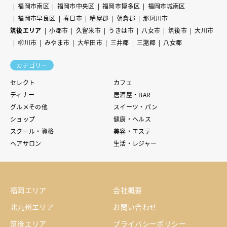
福岡市南区
福岡市中央区
福岡市博多区
福岡市城南区
福岡市早良区
春日市
糟屋郡
朝倉郡
那珂川市
筑後エリア
小郡市
久留米市
うきは市
八女市
筑後市
大川市
柳川市
みやま市
大牟田市
三井郡
三潴郡
八女郡
カテゴリー
セレクト
カフェ
ディナー
居酒屋・BAR
グルメその他
スイーツ・パン
ショップ
健康・ヘルス
スクール・資格
美容・エステ
ヘアサロン
生活・レジャー
福岡エリア
会社概要
北九州エリア
お問い合わせ
筑後エリア
プライバシーポリシー