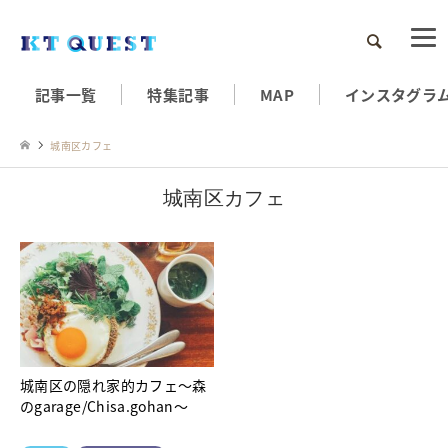
検索
記事一覧
特集記事
MAP
インスタグラ
城南区カフェ
城南区カフェ
城南区の隠れ家的カフェ～森
のgarage/Chisa.gohan～