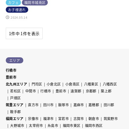
カフェ
福岡市城南区
お子様連れ
2024.05.14
1件中 1件を表示
エリア
行橋市
豊前市
北九州エリア
門司区
小倉北区
小倉南区
八幡東区
八幡西区
若松区
中間市
行橋市
豊前市
遠賀郡
京都郡
築上郡
戸畑区
筑豊エリア
直方市
田川市
飯塚市
嘉麻市
嘉穂郡
田川郡
鞍手郡
福岡エリア
宗像市
福津市
宮若市
古賀市
朝倉市
筑紫野市
大野城市
太宰府市
糸島市
福岡市東区
福岡市西区