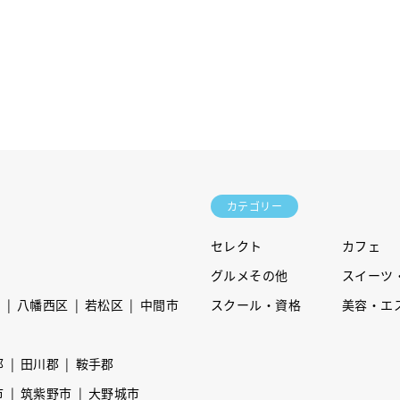
カテゴリー
セレクト
カフェ
グルメその他
スイーツ
区
八幡西区
若松区
中間市
スクール・資格
美容・エ
郡
田川郡
鞍手郡
市
筑紫野市
大野城市