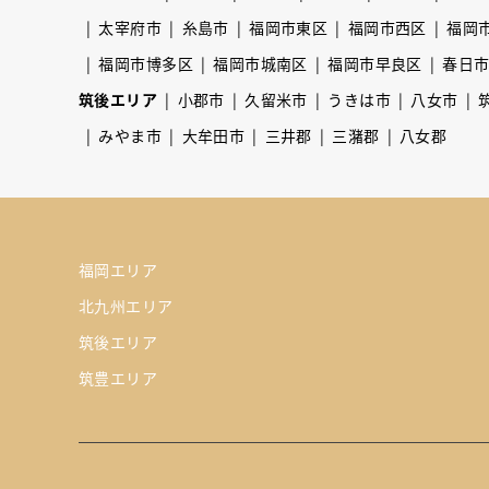
太宰府市
糸島市
福岡市東区
福岡市西区
福岡
福岡市博多区
福岡市城南区
福岡市早良区
春日
筑後エリア
小郡市
久留米市
うきは市
八女市
みやま市
大牟田市
三井郡
三潴郡
八女郡
福岡エリア
北九州エリア
筑後エリア
筑豊エリア