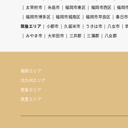
太宰府市
糸島市
福岡市東区
福岡市西区
福岡
福岡市博多区
福岡市城南区
福岡市早良区
春日
筑後エリア
小郡市
久留米市
うきは市
八女市
みやま市
大牟田市
三井郡
三潴郡
八女郡
福岡エリア
北九州エリア
筑後エリア
筑豊エリア