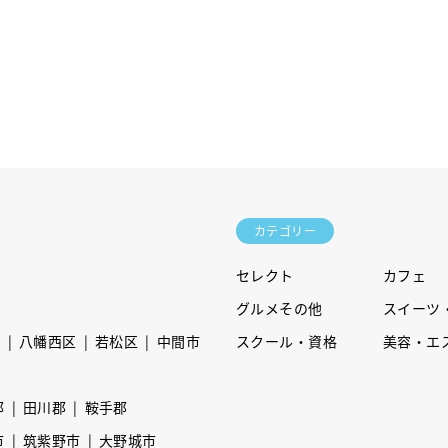
カテゴリー
セレクト
カフェ
グルメその他
スイーツ
区
八幡西区
若松区
中間市
スクール・資格
美容・エ
郡
田川郡
鞍手郡
市
筑紫野市
大野城市