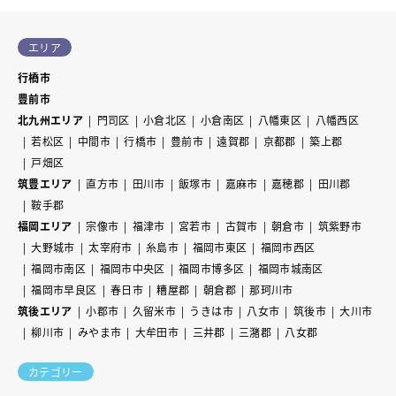
エリア
行橋市
豊前市
北九州エリア
門司区
小倉北区
小倉南区
八幡東区
八幡西区
若松区
中間市
行橋市
豊前市
遠賀郡
京都郡
築上郡
戸畑区
筑豊エリア
直方市
田川市
飯塚市
嘉麻市
嘉穂郡
田川郡
鞍手郡
福岡エリア
宗像市
福津市
宮若市
古賀市
朝倉市
筑紫野市
大野城市
太宰府市
糸島市
福岡市東区
福岡市西区
福岡市南区
福岡市中央区
福岡市博多区
福岡市城南区
福岡市早良区
春日市
糟屋郡
朝倉郡
那珂川市
筑後エリア
小郡市
久留米市
うきは市
八女市
筑後市
大川市
柳川市
みやま市
大牟田市
三井郡
三潴郡
八女郡
カテゴリー