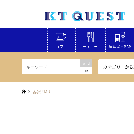
カフェ
ディナー
居酒屋・BAR
and
カテゴリーから
or
器家EMU