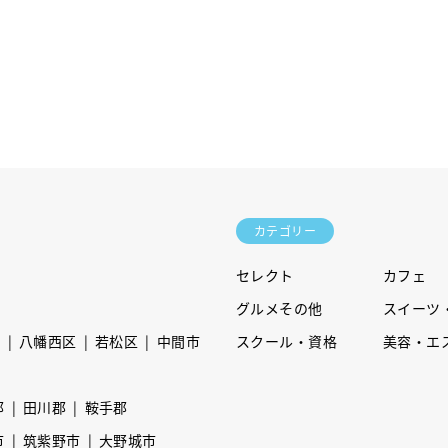
カテゴリー
セレクト
カフェ
グルメその他
スイーツ
区
八幡西区
若松区
中間市
スクール・資格
美容・エ
郡
田川郡
鞍手郡
市
筑紫野市
大野城市