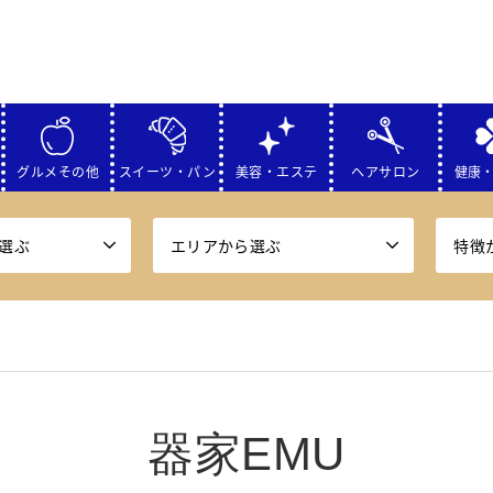
グルメその他
スイーツ・パン
美容・エステ
ヘアサロン
健康
選ぶ
エリアから選ぶ
特徴
器家EMU