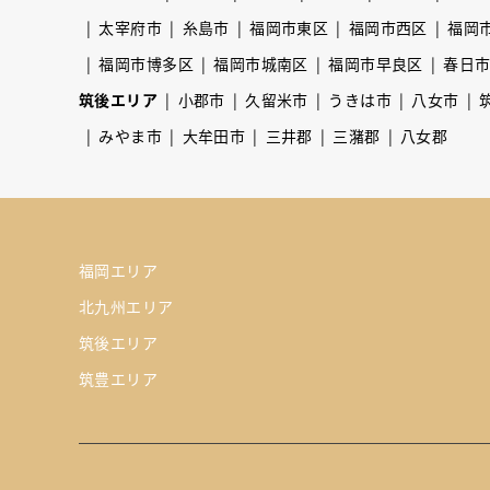
太宰府市
糸島市
福岡市東区
福岡市西区
福岡
福岡市博多区
福岡市城南区
福岡市早良区
春日
筑後エリア
小郡市
久留米市
うきは市
八女市
みやま市
大牟田市
三井郡
三潴郡
八女郡
福岡エリア
北九州エリア
筑後エリア
筑豊エリア