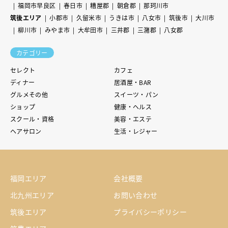
福岡市早良区
春日市
糟屋郡
朝倉郡
那珂川市
筑後エリア
小郡市
久留米市
うきは市
八女市
筑後市
大川市
柳川市
みやま市
大牟田市
三井郡
三潴郡
八女郡
カテゴリー
セレクト
カフェ
ディナー
居酒屋・BAR
グルメその他
スイーツ・パン
ショップ
健康・ヘルス
スクール・資格
美容・エステ
ヘアサロン
生活・レジャー
福岡エリア
会社概要
北九州エリア
お問い合わせ
筑後エリア
プライバシーポリシー