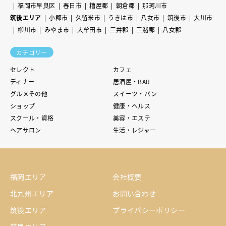
福岡市早良区
春日市
糟屋郡
朝倉郡
那珂川市
筑後エリア
小郡市
久留米市
うきは市
八女市
筑後市
大川市
柳川市
みやま市
大牟田市
三井郡
三潴郡
八女郡
カテゴリー
セレクト
カフェ
ディナー
居酒屋・BAR
グルメその他
スイーツ・パン
ショップ
健康・ヘルス
スクール・資格
美容・エステ
ヘアサロン
生活・レジャー
福岡エリア
会社概要
北九州エリア
お問い合わせ
筑後エリア
プライバシーポリシー