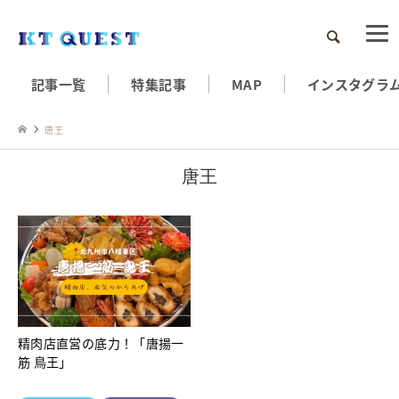
検索
記事一覧
特集記事
MAP
インスタグラ
唐王
唐王
精肉店直営の底力！「唐揚一
筋 鳥王」