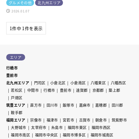
グルメその他
北九州エリア
2026.01.07
1件中 1件を表示
エリア
行橋市
豊前市
北九州エリア
門司区
小倉北区
小倉南区
八幡東区
八幡西区
若松区
中間市
行橋市
豊前市
遠賀郡
京都郡
築上郡
戸畑区
筑豊エリア
直方市
田川市
飯塚市
嘉麻市
嘉穂郡
田川郡
鞍手郡
福岡エリア
宗像市
福津市
宮若市
古賀市
朝倉市
筑紫野市
大野城市
太宰府市
糸島市
福岡市東区
福岡市西区
福岡市南区
福岡市中央区
福岡市博多区
福岡市城南区