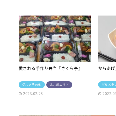
愛される手作り弁当『さくら亭』
からあげ
グルメその他
北九州エリア
グルメそ
2023.02.28
2022.0