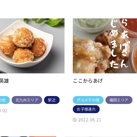
英雄
ここからあげ
の他
北九州エリア
駅近
グルメその他
福岡エリア
お子様連れ
9.02
2022.06.21