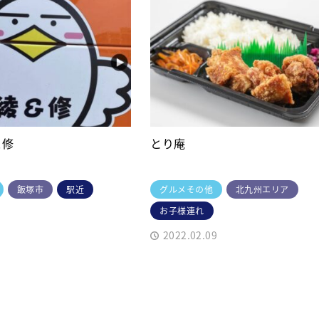
＆修
とり庵
飯塚市
駅近
グルメその他
北九州エリア
お子様連れ
2022.02.09