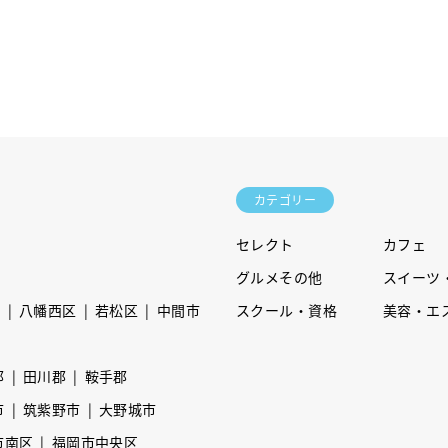
カテゴリー
セレクト
カフェ
グルメその他
スイーツ
区
八幡西区
若松区
中間市
スクール・資格
美容・エ
郡
田川郡
鞍手郡
市
筑紫野市
大野城市
市南区
福岡市中央区