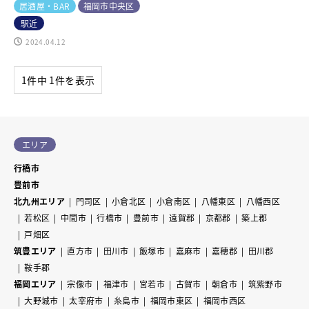
居酒屋・BAR
福岡市中央区
駅近
2024.04.12
1件中 1件を表示
エリア
行橋市
豊前市
北九州エリア
門司区
小倉北区
小倉南区
八幡東区
八幡西区
若松区
中間市
行橋市
豊前市
遠賀郡
京都郡
築上郡
戸畑区
筑豊エリア
直方市
田川市
飯塚市
嘉麻市
嘉穂郡
田川郡
鞍手郡
福岡エリア
宗像市
福津市
宮若市
古賀市
朝倉市
筑紫野市
大野城市
太宰府市
糸島市
福岡市東区
福岡市西区