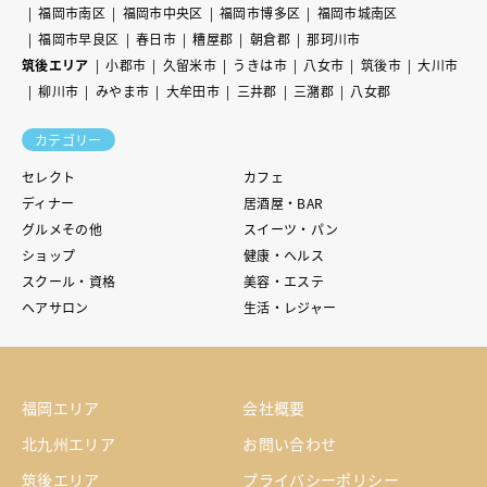
福岡市南区
福岡市中央区
福岡市博多区
福岡市城南区
福岡市早良区
春日市
糟屋郡
朝倉郡
那珂川市
筑後エリア
小郡市
久留米市
うきは市
八女市
筑後市
大川市
柳川市
みやま市
大牟田市
三井郡
三潴郡
八女郡
カテゴリー
セレクト
カフェ
ディナー
居酒屋・BAR
グルメその他
スイーツ・パン
ショップ
健康・ヘルス
スクール・資格
美容・エステ
ヘアサロン
生活・レジャー
福岡エリア
会社概要
北九州エリア
お問い合わせ
筑後エリア
プライバシーポリシー