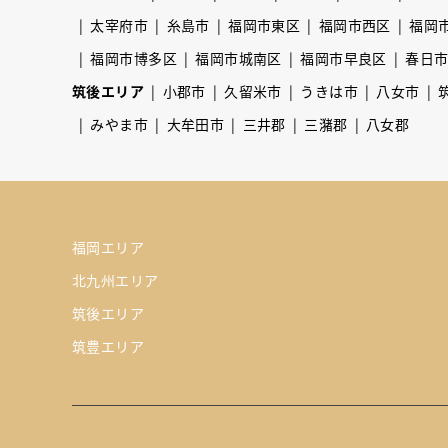
太宰府市
糸島市
福岡市東区
福岡市西区
福岡
福岡市博多区
福岡市城南区
福岡市早良区
春日
筑後エリア
小郡市
久留米市
うきは市
八女市
みやま市
大牟田市
三井郡
三潴郡
八女郡
福岡エリア
北九州エリア
筑後エリア
筑豊エリア