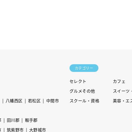
カテゴリー
セレクト
カフェ
グルメその他
スイーツ
区
八幡西区
若松区
中間市
スクール・資格
美容・エ
郡
田川郡
鞍手郡
市
筑紫野市
大野城市