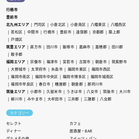
行橋市
豊前市
北九州エリア
門司区
小倉北区
小倉南区
八幡東区
八幡西区
若松区
中間市
行橋市
豊前市
遠賀郡
京都郡
築上郡
戸畑区
筑豊エリア
直方市
田川市
飯塚市
嘉麻市
嘉穂郡
田川郡
鞍手郡
福岡エリア
宗像市
福津市
宮若市
古賀市
朝倉市
筑紫野市
大野城市
太宰府市
糸島市
福岡市東区
福岡市西区
福岡市南区
福岡市中央区
福岡市博多区
福岡市城南区
福岡市早良区
春日市
糟屋郡
朝倉郡
那珂川市
筑後エリア
小郡市
久留米市
うきは市
八女市
筑後市
大川市
柳川市
みやま市
大牟田市
三井郡
三潴郡
八女郡
カテゴリー
セレクト
カフェ
ディナー
居酒屋・BAR
グルメその他
スイーツ・パン