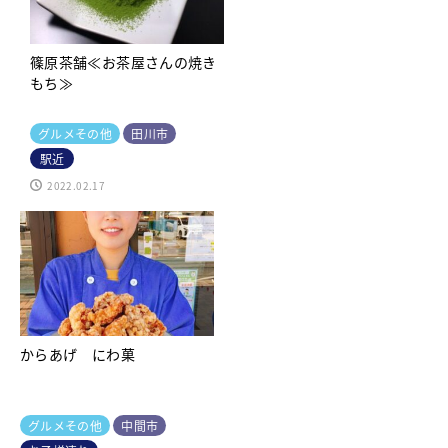
篠原茶舗≪お茶屋さんの焼き
もち≫
グルメその他
田川市
駅近
2022.02.17
からあげ にわ菓
グルメその他
中間市