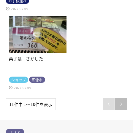
お子様連れ
2022.02.09
菓子処 さかした
ショップ
宗像市
2022.02.09
11件中 1〜10件を表示


エリア