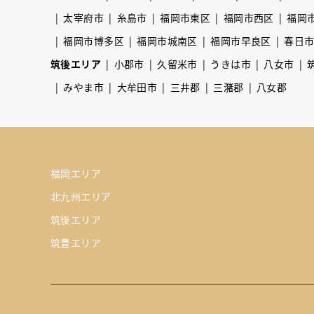
太宰府市
糸島市
福岡市東区
福岡市西区
福岡
福岡市博多区
福岡市城南区
福岡市早良区
春日
筑後エリア
小郡市
久留米市
うきは市
八女市
みやま市
大牟田市
三井郡
三潴郡
八女郡
福岡エリア
北九州エリア
筑後エリア
筑豊エリア