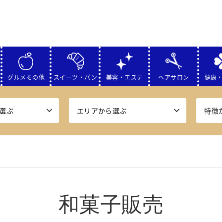
グルメその他
スイーツ・パン
美容・エステ
ヘアサロン
健康
選ぶ
エリアから選ぶ
特徴
和菓子販売