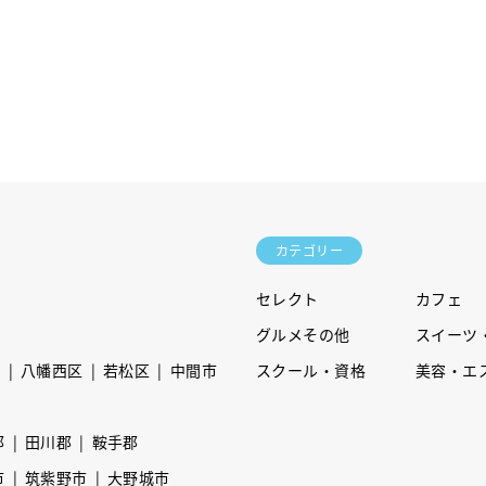
カテゴリー
セレクト
カフェ
グルメその他
スイーツ
区
八幡西区
若松区
中間市
スクール・資格
美容・エ
郡
田川郡
鞍手郡
市
筑紫野市
大野城市