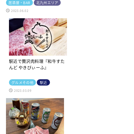
居酒屋・BAR
北九州エリア
2023.06.02
駅近で贅沢肉料理『和牛すた
んど やきびぃーふ』
グルメその他
駅近
2023.03.09