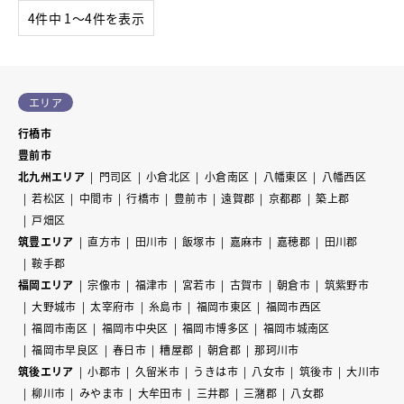
4件中 1〜4件を表示
エリア
行橋市
豊前市
北九州エリア
門司区
小倉北区
小倉南区
八幡東区
八幡西区
若松区
中間市
行橋市
豊前市
遠賀郡
京都郡
築上郡
戸畑区
筑豊エリア
直方市
田川市
飯塚市
嘉麻市
嘉穂郡
田川郡
鞍手郡
福岡エリア
宗像市
福津市
宮若市
古賀市
朝倉市
筑紫野市
大野城市
太宰府市
糸島市
福岡市東区
福岡市西区
福岡市南区
福岡市中央区
福岡市博多区
福岡市城南区
福岡市早良区
春日市
糟屋郡
朝倉郡
那珂川市
筑後エリア
小郡市
久留米市
うきは市
八女市
筑後市
大川市
柳川市
みやま市
大牟田市
三井郡
三潴郡
八女郡