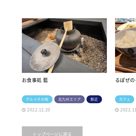
お食事処 藍
るぽぜの
グルメその他
北九州エリア
駅近
カフェ
2022.12.20
2022.1
トップページに戻る