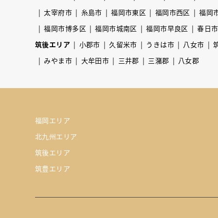
太宰府市
糸島市
福岡市東区
福岡市西区
福岡
福岡市博多区
福岡市城南区
福岡市早良区
春日
筑後エリア
小郡市
久留米市
うきは市
八女市
みやま市
大牟田市
三井郡
三潴郡
八女郡
福岡エリア
北九州エリア
筑後エリア
筑豊エリア