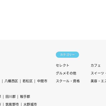
カテゴリー
セレクト
カフェ
グルメその他
スイーツ
区
八幡西区
若松区
中間市
スクール・資格
美容・エ
郡
田川郡
鞍手郡
市
筑紫野市
大野城市