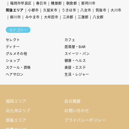
福岡市早良区
春日市
糟屋郡
朝倉郡
那珂川市
筑後エリア
小郡市
久留米市
うきは市
八女市
筑後市
大川市
柳川市
みやま市
大牟田市
三井郡
三潴郡
八女郡
カテゴリー
セレクト
カフェ
ディナー
居酒屋・BAR
グルメその他
スイーツ・パン
ショップ
健康・ヘルス
スクール・資格
美容・エステ
ヘアサロン
生活・レジャー
福岡エリア
会社概要
北九州エリア
お問い合わせ
筑後エリア
プライバシーポリシー