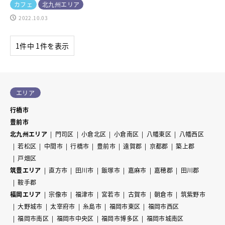
カフェ
北九州エリア
2022.10.03
1件中 1件を表示
エリア
行橋市
豊前市
北九州エリア
門司区
小倉北区
小倉南区
八幡東区
八幡西区
若松区
中間市
行橋市
豊前市
遠賀郡
京都郡
築上郡
戸畑区
筑豊エリア
直方市
田川市
飯塚市
嘉麻市
嘉穂郡
田川郡
鞍手郡
福岡エリア
宗像市
福津市
宮若市
古賀市
朝倉市
筑紫野市
大野城市
太宰府市
糸島市
福岡市東区
福岡市西区
福岡市南区
福岡市中央区
福岡市博多区
福岡市城南区