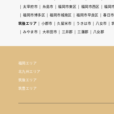
太宰府市
糸島市
福岡市東区
福岡市西区
福岡
福岡市博多区
福岡市城南区
福岡市早良区
春日
筑後エリア
小郡市
久留米市
うきは市
八女市
みやま市
大牟田市
三井郡
三潴郡
八女郡
福岡エリア
北九州エリア
筑後エリア
筑豊エリア