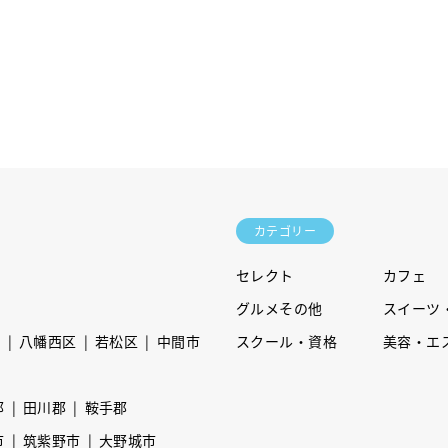
カテゴリー
セレクト
カフェ
グルメその他
スイーツ
区
八幡西区
若松区
中間市
スクール・資格
美容・エ
郡
田川郡
鞍手郡
市
筑紫野市
大野城市