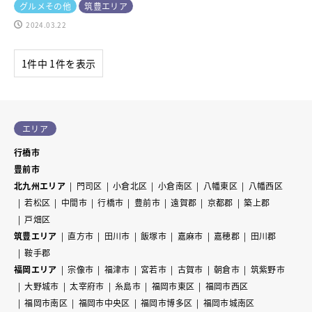
グルメその他
筑豊エリア
2024.03.22
1件中 1件を表示
エリア
行橋市
豊前市
北九州エリア
門司区
小倉北区
小倉南区
八幡東区
八幡西区
若松区
中間市
行橋市
豊前市
遠賀郡
京都郡
築上郡
戸畑区
筑豊エリア
直方市
田川市
飯塚市
嘉麻市
嘉穂郡
田川郡
鞍手郡
福岡エリア
宗像市
福津市
宮若市
古賀市
朝倉市
筑紫野市
大野城市
太宰府市
糸島市
福岡市東区
福岡市西区
福岡市南区
福岡市中央区
福岡市博多区
福岡市城南区