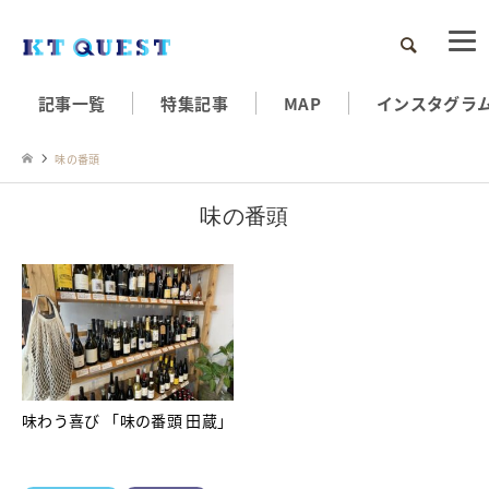
検索
記事一覧
特集記事
MAP
インスタグラ
味の番頭
味の番頭
味わう喜び 「味の番頭 田蔵」