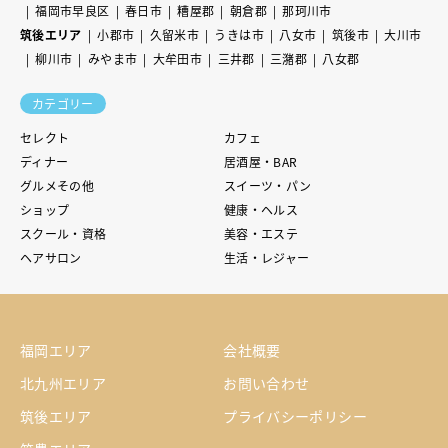
福岡市早良区
春日市
糟屋郡
朝倉郡
那珂川市
筑後エリア
小郡市
久留米市
うきは市
八女市
筑後市
大川市
柳川市
みやま市
大牟田市
三井郡
三潴郡
八女郡
カテゴリー
セレクト
カフェ
ディナー
居酒屋・BAR
グルメその他
スイーツ・パン
ショップ
健康・ヘルス
スクール・資格
美容・エステ
ヘアサロン
生活・レジャー
福岡エリア
会社概要
北九州エリア
お問い合わせ
筑後エリア
プライバシーポリシー