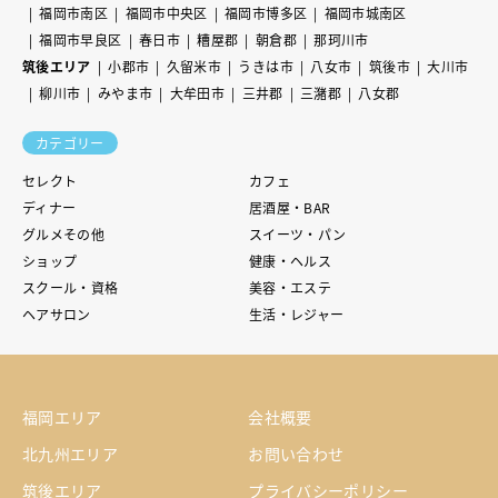
福岡市南区
福岡市中央区
福岡市博多区
福岡市城南区
福岡市早良区
春日市
糟屋郡
朝倉郡
那珂川市
筑後エリア
小郡市
久留米市
うきは市
八女市
筑後市
大川市
柳川市
みやま市
大牟田市
三井郡
三潴郡
八女郡
カテゴリー
セレクト
カフェ
ディナー
居酒屋・BAR
グルメその他
スイーツ・パン
ショップ
健康・ヘルス
スクール・資格
美容・エステ
ヘアサロン
生活・レジャー
福岡エリア
会社概要
北九州エリア
お問い合わせ
筑後エリア
プライバシーポリシー