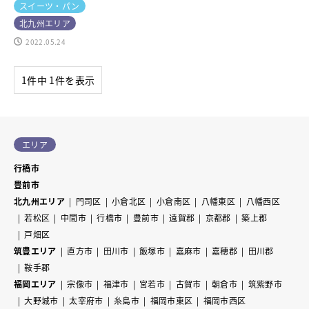
スイーツ・パン
北九州エリア
2022.05.24
1件中 1件を表示
エリア
行橋市
豊前市
北九州エリア
門司区
小倉北区
小倉南区
八幡東区
八幡西区
若松区
中間市
行橋市
豊前市
遠賀郡
京都郡
築上郡
戸畑区
筑豊エリア
直方市
田川市
飯塚市
嘉麻市
嘉穂郡
田川郡
鞍手郡
福岡エリア
宗像市
福津市
宮若市
古賀市
朝倉市
筑紫野市
大野城市
太宰府市
糸島市
福岡市東区
福岡市西区