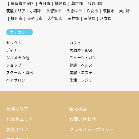
福岡市早良区
春日市
糟屋郡
朝倉郡
那珂川市
筑後エリア
小郡市
久留米市
うきは市
八女市
筑後市
大川市
柳川市
みやま市
大牟田市
三井郡
三潴郡
八女郡
カテゴリー
セレクト
カフェ
ディナー
居酒屋・BAR
グルメその他
スイーツ・パン
ショップ
健康・ヘルス
スクール・資格
美容・エステ
ヘアサロン
生活・レジャー
福岡エリア
会社概要
北九州エリア
お問い合わせ
筑後エリア
プライバシーポリシー