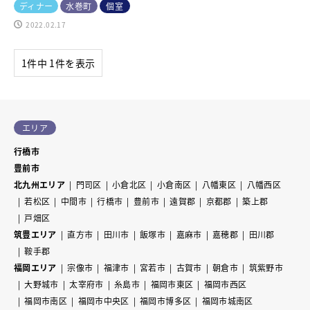
ディナー
水巻町
個室
2022.02.17
1件中 1件を表示
エリア
行橋市
豊前市
北九州エリア
門司区
小倉北区
小倉南区
八幡東区
八幡西区
若松区
中間市
行橋市
豊前市
遠賀郡
京都郡
築上郡
戸畑区
筑豊エリア
直方市
田川市
飯塚市
嘉麻市
嘉穂郡
田川郡
鞍手郡
福岡エリア
宗像市
福津市
宮若市
古賀市
朝倉市
筑紫野市
大野城市
太宰府市
糸島市
福岡市東区
福岡市西区
福岡市南区
福岡市中央区
福岡市博多区
福岡市城南区